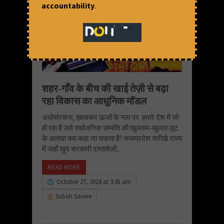
accountability
.
शहर-गाँव के बीच की खाई तेज़ी से बढ़ा
रहा विकास का आधुनिक मॉडल
अधोसंरचना, ख़ासकर ऊर्जा के नाम पर हमारे देश में जो
हो रहा है उसे सार्वजनिक सम्पत्ति की खुल्लाम-खुल्ला लूट
के अलावा क्या कहा जा सकता है? मध्यप्रदेश सरीखे राज्य
में जहाँ ख़ुद सरकारी दस्तावेज़ों...
READ MORE
October 27, 2018 at 3:41 am
Subah Savere