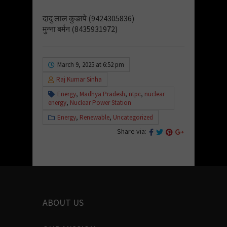
दादु लाल कुङापे (9424305836)
मुन्ना बर्मन (8435931972)
March 9, 2025 at 6:52 pm
Raj Kumar Sinha
Energy
,
Madhya Pradesh
,
ntpc
,
nuclear
energy
,
Nuclear Power Station
Energy
,
Renewable
,
Uncategorized
Share via:
ABOUT US