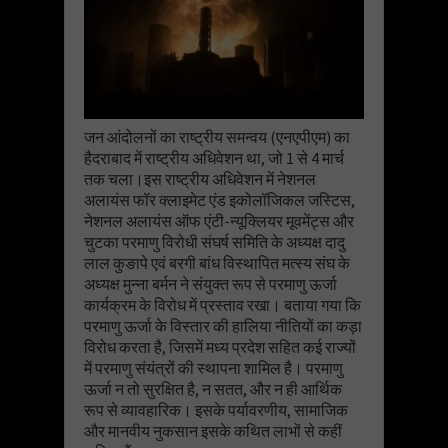
जन आंदोलनों का राष्ट्रीय समन्वय (एनएपीएम) का
हैदराबाद में राष्ट्रीय अधिवेशन था, जो 1 से 4 मार्च
तक चला।इस राष्ट्रीय अधिवेशन में नेशनल
अलायंस फॉर क्लाइमेट एंड इकोलॉजिकल जस्टिस,
नेशनल अलायंस ऑफ एंटी-न्यूक्लियर मूवमेंट्स और
चुटका परमाणु विरोधी संघर्ष समिति के अध्यक्ष दादु
लाल कुङापे एवं बरगी बांध विस्थापित मत्स्य संघ के
अध्यक्ष मुन्ना बर्मन ने संयुक्त रूप से परमाणु ऊर्जा
कार्यक्रम के विरोध में प्रस्ताव रखा। बताया गया कि
परमाणु ऊर्जा के विस्तार की हालिया नीतियों का कड़ा
विरोध करता है, जिसमें मध्य प्रदेश सहित कई राज्यों
में परमाणु संयंत्रों की स्थापना शामिल है। परमाणु
ऊर्जा न तो सुरक्षित है, न सतत, और न ही आर्थिक
रूप से व्यावहारिक। इसके पर्यावरणीय, सामाजिक
और मानवीय नुकसान इसके कथित लाभों से कहीं