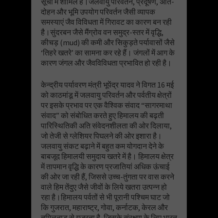
सूची में शामिल है।जलवायु परिवर्तन, प्रदूषण, अति-
दोहन और भूमि उपयोग परिवर्तन जैसी व्यापक
समस्याएं जैव विविधता में गिरावट का कारण बन रही
है।सुंदरबन जैसे मैंग्रोव वन समुद्र-स्तर में वृद्धि,
कीचड़ (mud) की कमी और सिकुड़ते पर्यावासों जैसे
‘तिहरे खतरे’ का सामना कर रहे हैं। जंगलों में आग के
कारण जंगल और जैवविविधता प्रभावित हो रही है।
केन्द्रीय पर्यावरण मंत्री भूपेंद्र यादव ने विगत 16 मई
को काठमांडू में जलवायु परिवर्तन और पर्वतीय क्षेत्रों
पर इसके प्रभाव पर एक वैश्विक संवाद “सागरमाथा
संवाद” को संबोधित करते हुए हिमालय की बढ़ती
पारिस्थितिकी अति संवेदनशीलता की ओर दिलाया,
जो तेजी से ग्लेशियर पिघलने की ओर इशारा है।
जलवायु संकट बढ़ाने में बहुत कम योगदान देने के
बाबजूद हिमालयी समुदाय खतरे में है। हिमालय क्षेत्र
में तापमान वृद्धि के कारण प्रजातियां अधिक ऊंचाई
की ओर जा रही हैं, जिससे उच्च-तुंगता पर वास करने
वाले हिम तेंदुए जैसे जीवों के लिये खतरा उत्पन्न हो
रहा है।हिमालय पर्वतों से भी पूरानी पश्चिम घाट जो
कि गुजरात, महाराष्ट्र, गोवा, कर्नाटक, केरल और
तमिलनाडु से गुजरता है, जिसके संरक्षण के लिए भारत