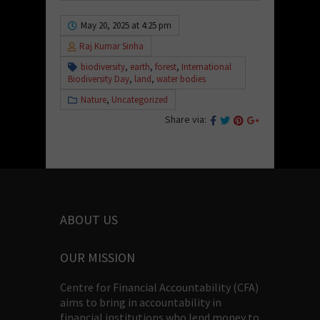
May 20, 2025 at 4:25 pm
Raj Kumar Sinha
biodiversity
,
earth
,
forest
,
International
Biodiversity Day
,
land
,
water bodies
Nature
,
Uncategorized
Share via:
ABOUT US
OUR MISSION
Centre for Financial Accountability (CFA)
aims to bring in accountability in
financial institutions who lend money to