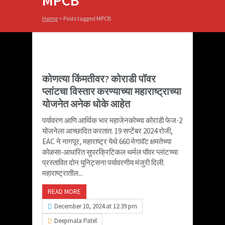
MPCB
Home
>
Posts tagged MPCB
कोणत्या किंमतीवर? कोराडी पॉवर
प्लांटचा विस्तार करण्याच्या महाराष्ट्राच्या
योजनेत अनेक धोके आहेत
पर्यावरण आणि आर्थिक भार महाजेनकोच्या कोराडी फेज-2
योजनेला आच्छादित करतात. 19 सप्टेंबर 2024 रोजी,
EAC ने नागपूर, महाराष्ट्र येथे 660 मेगावॅट क्षमतेच्या
कोळसा-आधारित सुपरक्रिटिकल थर्मल पॉवर प्लांटच्या
प्रस्तावित दोन युनिट्सना पर्यावरणीय मंजुरी दिली.
महाराष्ट्रातील...
READ MORE
December 10, 2024 at 12:39 pm
Deepmala Patel