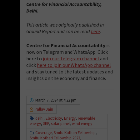
Centre for Financial Accountability,
Delhi.
This article was originally published in
Ground Report and can be read
here
.
Centre for Financial Accountability
is
now on Telegram and WhatsApp. Click
here to
join our Telegram channel
and
click
here to join our WhatsApp channel
and stay tuned to the latest updates and
insights on the economy and finance.
March 7, 2024 at 4:22 pm
Pallav Jain
delhi
,
Electricity
,
Energy
,
renewable
energy
,
SKF
,
solar panel
,
wind energy
Coverage
,
Smitu Kothari Fellowship
,
Smitu Kothari Fellowship 2023
,