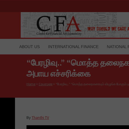
ABOUT US
INTERNATIONAL FINANCE
NATIONAL 
“பேரழிவு..” “மொத்த தலைநக
அபாய எச்சரிக்கை
Home
>
Coverage
>
“பேரழிவு..” “மொத்த தலைநகரையும் விழுங்க போகும்
By
Thanthi TV