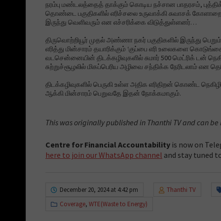
நரம்பு மண்டலத்தைத் தாக்கும் கொடிய நச்சான பாதரசம், புத்தி
தொண்டை பகுதிகளில் எரிச்சலை உருவாக்கி சுவாசக் கோளாறை உ
இருந்து வெளிவரும் என எச்சரிக்கை விடுத்துள்ளனர்…
திருவொற்றியூர் முதல் அண்ணா நகர் பகுதிகளில் இருந்து பெற
எரித்து மின்சாரம் தயாரிக்கும் ‘குப்பை எரி உலைகளை கொடுங்கைய
வடசென்னையின் திடக்கழிவுகளில் சுமார் 500 மெட்ரிக் டன் நெகிழி
சுற்றுச்சூழலில் மிகப்பெரிய அழிவை சந்திக்க நேரிடலாம் என தெரி
திடக்கழிவுகளில் பெருகி உள்ள அதிக எரிதிறன் கொண்ட நெகிழி, 
ஆக்கி மின்சாரம் பெறுவதே இதன் நோக்கமாகும்.
This was originally published in Thanthi TV and can be
Centre for Financial Accountability
is now on Tele
here to join our WhatsApp channel
and stay tuned to
December 20, 2024 at 4:42 pm
Thanthi TV
Coverage
,
WTE(Waste to Energy)