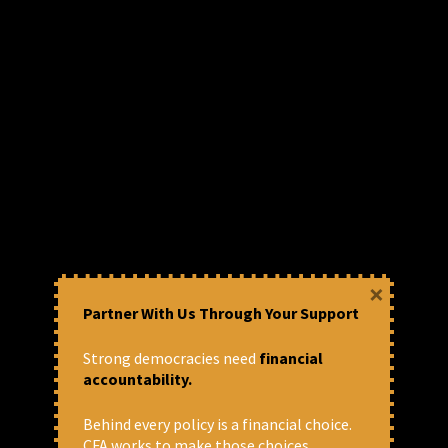
×
Partner With Us Through Your Support
Strong democracies need
financial
accountability.
Behind every policy is a financial choice.
CFA works to make those choices