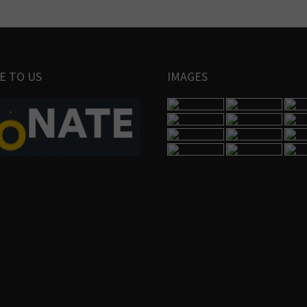
E TO US
IMAGES