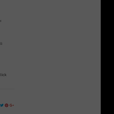
ை
வி
lick