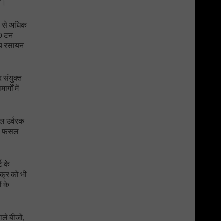
ली।
दी से अधिक
00 टन
रीय रसायन
 संयुक्त
गों में
ुल उर्वरक
र्फ फसल
ट के
क्र को भी
ं के
ले बीजों,