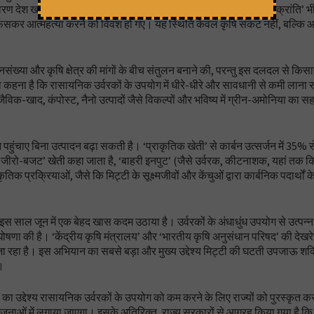
ेश खाद्यान्न में आत्मनिर्भर तो हो पाया, लेकिन 1980 के दशक से ‘हरित क्रांति’ भी
 फंसकर आत्महत्या करने को विवश हो गए। यह स्थिति केवल कृषि संकट नहीं, बल्कि 
जनसंख्या और कृषि क्षेत्र की मांगों के बीच संतुलन बनाने की, परन्तु इस दलदल से किसा
कहना है कि रासायनिक उर्वरकों के उपयोग में धीरे-धीरे और सावधानी से कमी लाना स
क-खाद, कंपोस्ट, नैनो उत्पादों जैसे विकल्पों और भविष्य में ग्रीन-अमोनिया का सह
पहुंचाए बिना उत्पादन बढ़ा सकती है। ‘प्राकृतिक खेती’ से कार्बन उत्सर्जन में 35%
जीरो-बजट’ खेती कहा जाता है, ‘बाहरी इनपुट’ (जैसे उर्वरक, कीटनाशक, यहां तक क
 प्रक्रियाओं, जैसे कि मिट्टी के सूक्ष्मजीवों और केंचुओं द्वारा कार्बनिक पदार्थो
इस साल जून में एक बेहद खास कदम उठाया है। उर्वरकों के अंधाधुंध उपयोग से उत्पन्न 
ोषणा की है। ‘केंद्रीय कृषि मंत्रालय’ और ‘भारतीय कृषि अनुसंधान परिषद’ की देखरे
जा रहा है। इस अभियान का सबसे बड़ा और मुख्य उद्देश्य मिट्टी की घटती उपजाऊ शक
ै।
 का उद्देश्य रासायनिक उर्वरकों के उपयोग को कम करने के लिए राज्यों को पुरस्कृत कर
ाओं में लगाया जाएगा। इसके अतिरिक्त, राज्य सरकारों से आग्रह किया गया है कि वे