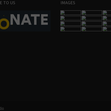
E TO US
IMAGES
dio