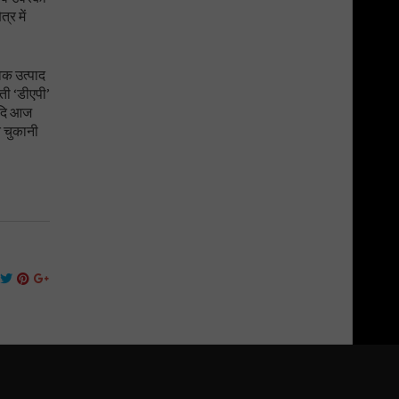
्र में
िक उत्पाद
़ती ‘डीएपी’
 यदि आज
त चुकानी