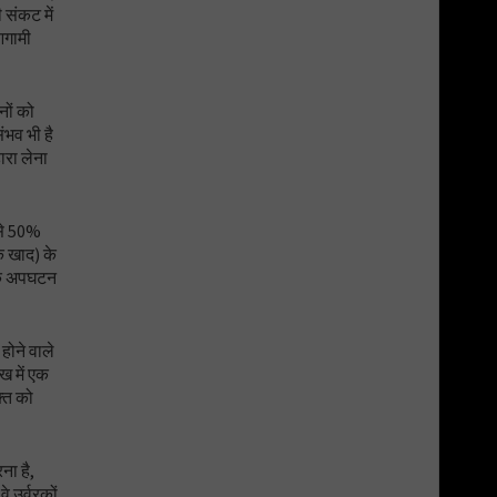
 संकट में
आगामी
नों को
ंभव भी है
ारा लेना
 से 50%
ि खाद) के
ं के अपघटन
होने वाले
ख में एक
्ति को
ना है,
 उर्वरकों