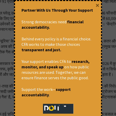
ै कि 91 प्रतिशत किसानों को कृषि विभाग से उर्वरक संबंधी प्रशिक्षण या सलाह नहीं मि
×
Partner With Us Through Your Support
 ‘सकल घरेलू उत्पाद’ (जीडीपी) में लगभग 16 प्रतिशत का योगदान करता है और 46 फीस
े लिए प्रतिवर्ष लगभग 601 लाख मीट्रिक टन रासायनिक उर्वरक और 55 से 60,0
Strong democracies need
financial
र्वरकों का दूसरा सबसे बड़ा उपयोगकर्ता और तीसरा सबसे बड़ा उत्पादक है। ‘केंद्
accountability.
ीय किसान मात्र सात लाख टन रासायनिक उर्वरक का उपयोग करता था।
Behind every policy is a financial choice.
। ‘यूरिया’ के कुल आयात का लगभग 70 प्रतिशत हिस्सा ओमान, सऊदी अरब, कतर और
CFA works to make those choices
रब की हिस्सेदारी 40 प्रतिशत से ज्यादा है। ‘होर्मुज जलडमरूमध्य’ और प्रमुख जलमार्
transparent and just.
िक गैस की आपूर्ति प्रभावित हुई है।
Your support enables CFA to
research,
कार पर सब्सिडी का बोझ तेजी से बढ़ा है। एक अनुमान के अनुसार, वर्ष 2026 में क
monitor, and speak up
on how public
तरफ, कृषि वैज्ञानिकों का कहना है कि रासायनिक उर्वरकों के अधिक उपयोग से न सि
resources are used. Together, we can
ों और जानवरों की सेहत के साथ ही पर्यावरण पर भी बेहद प्रतिकूल असर पड़ता है।
ensure finance serves the public good.
ह-तरह की बीमारियां हो रही हैं। ‘सेंटर फॉर साइंस एंड एनवायरमेंट’ (सीएसई) की रिपोर्
Support the work—
support
सदी जमीन बंजर होने की कगार पर है। यूरिया के अत्यधिक इस्तेमाल ने नाइट्रोजन च
accountability
.
ैस’ है, जो जलवायु परिवर्तन के संकट को बढाने में बड़ा योगदान देती है। कीटनाशको
शुरू हुई ‘हरित क्रांति।’ इसकी मुख्य बात थी, सिंचाई की गारंटी के साथ अधिक फसल वा