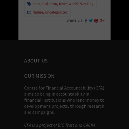
india
,
Pollution
,
River
,
World River Day
Nature
,
Uncategorized
Share via:
ABOUT US
OUR MISSION
Centre for Financial Accountability (CFA)
aims to bring in accountability in
financial institutions who lend money to
development projects, through research
and campaigns.
CFA is a project of BIC Trust and CACIM