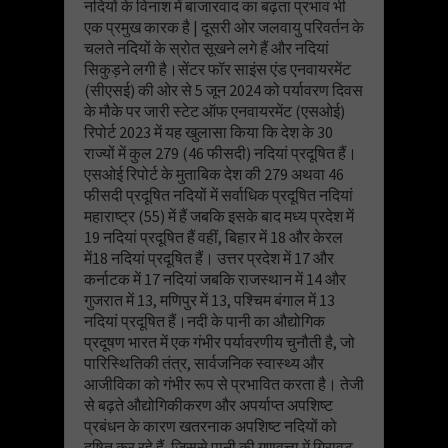
नदियों के विनाश में बाजारवाद का बढ़ता प्रभाव भी
एक प्रमुख कारक है | दूसरी ओर जलवायु परिवर्तन के
चलते नदियों के स्रोत सूखने लगे हैं और नदियां
सिकुड़ने लगी है।सेंटर फॉर साइंस एंड एनवायरमेंट
(सीएसई) की ओर से 5 जून 2024 को पर्यावरण दिवस
के मौके पर जारी स्टेट ऑफ एनवायरमेंट (एसओई)
रिपोर्ट 2023 में यह खुलासा किया कि देश के 30
राज्यों में कुल 279 (46 फीसदी) नदियां प्रदूषित हैं।
एसओई रिपोर्ट के मुताबिक देश की 279 अथवा 46
फीसदी प्रदूषित नदियों में सर्वाधिक प्रदूषित नदियां
महाराष्ट्र (55) में हैं जबकि इसके बाद मध्य प्रदेश में
19 नदियां प्रदूषित हैं वहीं, बिहार में 18 और केरल
में18 नदियां प्रदूषित हैं। उत्तर प्रदेश में 17 और
कर्नाटक में 17 नदियां जबकि राजस्थान में 14 और
गुजरात में 13, मणिपुर में 13, पश्चिम बंगाल में 13
नदियां प्रदूषित हैं।नदी के पानी का औद्योगिक
प्रदूषण भारत में एक गंभीर पर्यावरणीय चुनौती है, जो
पारिस्थितिकी तंत्र, सार्वजनिक स्वास्थ्य और
आजीविका को गंभीर रूप से प्रभावित करता है। तेजी
से बढ़ते औद्योगिकीकरण और अपर्याप्त अपशिष्ट
प्रबंधन के कारण खतरनाक अपशिष्ट नदियों को
दूषित कर रहे हैं, जिससे पानी की गुणवत्ता में गिरावट