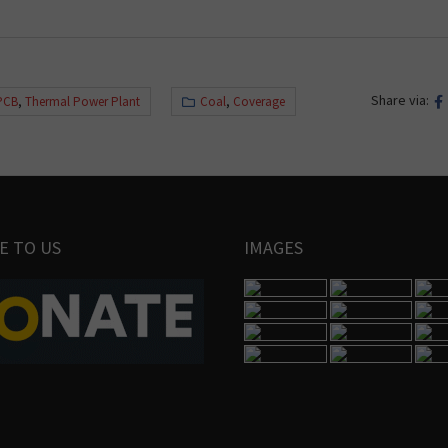
Share via:
PCB
,
Thermal Power Plant
Coal
,
Coverage
E TO US
IMAGES