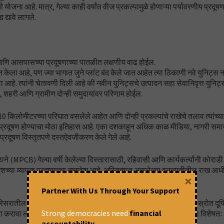
 योजना आहे. मात्र, गेल्या काही वर्षांत वीज प्रकल्पामुळे होणाऱ्या पर्यावरणीय प्रदूष
ड द्यावे लागले.
र आणि आसपासच्या प्रदूषणाच्या पातळीत लक्षणीय वाढ होईल.
न केला आहे, पण ज्या भागात जुने प्लांट बंद केले जात आहेत त्या ठिकाणी नवे युनिट्स 
ला आहे. त्यांनी चेतावणी दिली आहे की नवीन युनिट्सचे उत्पादन सहा सेवानिवृत्त युनि
, शहरी आणि ग्रामीण दोन्ही समुदायांवर परिणाम होईल.
 किलोमीटरच्या परिघात वसलेले आहेत आणि दोन्ही प्रकल्पांचे राखेचे तलाव त्यांच्या
 प्रदूषण होण्याचा मोठा इतिहास आहे. एका दशकाहून अधिक काळ मीडिया, नागरी सम
 प्रदूषण विस्तृतपणे दस्तऐवजीकरण केले गेले आहे.
ाने (MPCB) गेल्या वर्षी केलेल्या विस्तारासाठी, रहिवासी आणि कार्यकर्त्यांनी कोराड
लाय ऍशच्या व्यापक प्रदूषणाचा समावेश आहे. अस्तित्वात असलेल्या वनस्पतीतील राख आध
×
Partner With Us Through Your Support
े परिसरातील शेतकरी पिकांच्या नुकसानीशी झगडत आहेत. फ्लाय ॲश पाण्याचे स्रोत द
Strong democracies need
financial
मना करावा लागत आहे. नागपूरला पाणीपुरवठा करणारी कन्हान नदी अनेक वेळा विशेषतः
accountability.