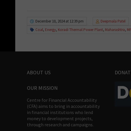
December 10, 2024 at 12:39 pm
Deepmala Patel
Coal
,
Energy
,
Koradi Thermal Power Plant
,
Maharashtra
,
M
ABOUT US
DONAT
OUR MISSION
Centre for Financial Accountability
(CFA) aims to bring in accountability
in financial institutions who lend
money to development projects,
through research and campaigns.