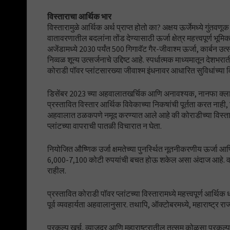
विस्ताराचा आर्थिक भार
विस्तारामुळे आर्थिक अर्थ प्राप्त होतो का? अक्षय ऊर्जेमध्ये गुंतवण
वातावरणातील बदलांना तोंड देण्यासाठी ऊर्जा क्षेत्र महत्त्वपूर्ण भू
अजेंडामध्ये 2030 पर्यंत 500 गिगावॅट गैर-जीवाश्म ऊर्जा, कार्बन 
निव्वळ शून्य उत्सर्जनाचे उद्दिष्ट आहे. स्पर्धात्मक माध्यमातून देशभराती
कोराडी पॉवर प्लांटसारख्या जीवाश्म इंधनावर आधारित सुविधांच्या 
डिसेंबर 2023 च्या अहवालातखर्चिक आणि अनावश्यक, नानफा क्लायम
प्रस्तावित विस्तार आर्थिक विवेकाच्या निकषांची पूर्तता करत नाही
अहवालात ठळकपणे नमूद करण्यात आले आहे की कोराडीच्या विस्तारामु
प्लांटच्या वापराची पातळी विचारात न घेता.
नियोजित औष्णिक उर्जा क्षमतेच्या पुनर्स्थित नूतनीकरणीय ऊर्जा आण
6,000-7,100 कोटी रुपयांची बचत होऊ शकेल असा अंदाज आहे. वाढ
राहील.
प्रस्तावित कोराडी पॉवर प्लांटच्या विस्तारामध्ये महत्त्वपूर्ण आर्
पूर्व व्यवहार्यता अहवालानुसार. तथापि, ऑक्टोबरमध्ये, महाराष्ट्र 
प्रकल्प खर्च, व्याजदर आणि महाराष्ट्रातील तत्सम कोळसा प्रकल्पांच