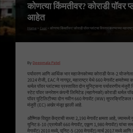
कोणत्या किंमतीवर? कोराडी पॉवर प्ल
आहेत
Home
>
Coal
>
कोणत्या किंमतीवर? कोराडी पॉवर प्लांटचा विस्तार करण्याच्या महाराष्
By
Deepmala Patel
पर्यावरण आणि आर्थिक भार महाजेनकोच्या कोराडी फेज-2 योजनेला
2024 रोजी, EAC ने नागपूर, महाराष्ट्र येथे 660 मेगावॅट क्षमते
थर्मल पॉवर प्लांटच्या प्रस्तावित दोन युनिट्सना पर्यावरणीय मंजुरी द
स्टेट पॉवर जनरेशन कंपनी लिमिटेड (महागेनको) कोराडी थर्मल पॉ
पॉवर युटिलिटीच्या दोन नवीन 660 मेगावॅट (MW) सुपरक्रिटिकल थ
मंजुरी (EC) अखेर मंजूर झाली आहे.
औष्णिक विद्युत केंद्राची सध्या 2,190 मेगावॅट क्षमता आहे, ज्यामध्
युनिट 8-10 (प्रत्येकी 660 मेगावॅट, एकूण 1,980 मेगावॅट) यांचा 
मेगावॅट) 2010 मध्ये, युनिट-5 (200 मेगावॅट) मार्च 2017 मध्ये आणि