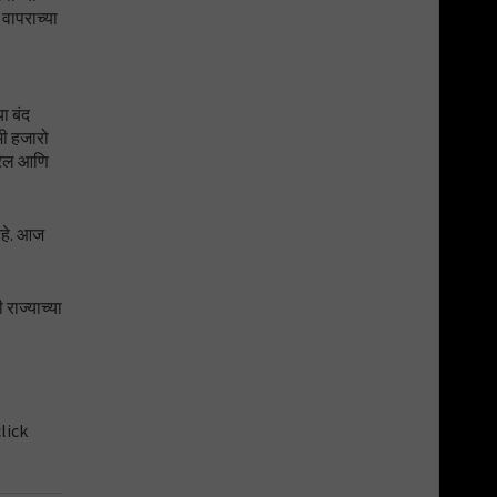
 वापराच्या
ा बंद
मी हजारो
करेल आणि
 आहे. आज
राज्याच्या
lick