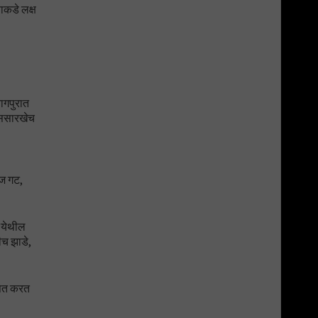
णाकडे लक्ष
नागपुरात
ट्ससारखेच
ाज गट,
ी येथील
ीच झाडे,
ूषित करत