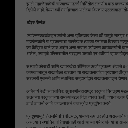
झाले. महाजेनकोची राज्याच्या ऊर्जा निर्मितीत लक्षणीय वाढ करण्याची
दिलेले नाही. गेल्या वर्षी मे महिन्यात आलेल्या विस्तार प्रस्तावाला तों
तीव्र विरोध
पर्यावरणवाद्यांकडून
ज्यांनी असा युक्तिवाद केला की यामुळे नागपू
महाजेनकोने या प्रकल्पाचा उल्लेख सध्याच्या प्लांटचा विस्तार म्हणू
का केंद्रित केले जात आहेत असा सवाल पर्यावरण कार्यकर्त्यांनी के
असेल, ज्यामुळे परिसरातील प्रदूषण पातळी प्रभावीपणे दुप्पट होईल
सध्याचे कोराडी आणि खापरखेडा औष्णिक ऊर्जा प्रकल्प अंदाजे 8-10
कामकाजातून राख गोळा करतात. या राख तलावांचा प्रदेशात तीव्र
सरकारी एजन्सी आणि स्थानिक समुदायांद्वारे राख तलावातून होणारे
अनिवार्य वेळी सार्वजनिक सुनावणीमहाराष्ट्र प्रदूषण नियंत्रण मंडळ
सततच्या प्रदूषणाच्या समस्यांबद्दल चिंता व्यक्त केली, ज्यात फ्
झाडे झाकते आणि जवळपासचे जलस्रोत प्रदूषित करते.
प्रदूषणामुळे शेतजमिनीचे वीटभट्ट्यांमध्ये रूपांतर होत असल्यान
असल्याने स्थानिक रहिवाशांनाही आरोग्याच्या गंभीर धोक्यांचा सा