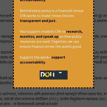
Behind every policy is a financial choice.
CFA works to make those choices
ाणात हानी होत असेल, तर हे प्रतिकूल परिणाम वाढवल्याशिवाय त्याचा विस्तार पुढे
transparent and just.
न बदल मंत्रालयाकडे निवृत्त युनिट 1-5 च्या जागेवर प्रत्येकी 660 मेगावॅट क्षमतेच्य
Your support enables CFA to
research,
monitor, and speak up
on how public
झर नसल्यामुळे तज्ञ मूल्यांकन समितीने (ईएसी) मान्यता नाकारली. जून 2020 पर्यंत, राज्य
resources are used. Together, we can
ियंत्रणात महाजेनकोच्या अपयशामुळे विस्तार पुढे ढकलला.
ensure finance serves the public good.
ाढवल्या.मे 2023 मध्ये, असे नोंदवले गेले की पर्यावरण प्रभाव मूल्यांकन (EIA) साठी
Support the work—
support
निट्सच्या जागी येतील अशी घोषणा करून. राज्याने 2,215 कोटी रुपयांच्या इक्विटी गुंत
accountability
.
त्तीय संस्थांकडून कर्ज म्हणून उर्वरित 80 टक्के (8,500 कोटी रुपये) उभारण्याची प
सुविधांचे चांगले दस्तऐवजीकरण केलेले तोटे असूनही, 660 मेगावॅट क्षमतेच्या कोळसा-
यावरणीय मंजुरी दिली.
या आरोग्यावर, पर्यावरणावर आणि हवामानावर होणारे महत्त्वपूर्ण परिणाम लक्षात घेता, 
क्षक, जसे की पॉवर फायनान्स कॉर्पोरेशन (PFC), ग्रामीण विद्युतीकरण महामंडळ (RE
केला होता – या विस्तारासाठी आणखी कर्ज द्यावे?