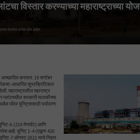
ांटचा विस्तार करण्याच्या महाराष्ट्राच्या य
ट्राच्या योजनेत अनेक धोके आहेत
 आच्छादित करतात. 19 सप्टेंबर
च्या कोळसा-आधारित सुपरक्रिटिकल
िली. महाराष्ट्रातील महाराष्ट्र
वर प्लांटमधील सरकारी मालकीच्या
र्मल पॉवर युनिट्ससाठी पर्यावरण
ये युनिट-6 (210 मेगावॅट) आणि
समावेश आहे. युनिट 1-4 (एकूण 420
 युनिट-7 ऑगस्ट 2021 मध्ये निवृत्त