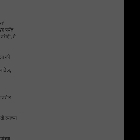
ृत’
0 पर्यंत
 तरीही, ते
ेला की
 वाढेल,
ायतशीर
ी.त्याच्या
ांच्या