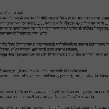
ूक करणे चांगले नाही का?
मिका बजावते, ज्यामुळे समाजासमोर गंभीर आव्हाने निर्माण होतात. भारत सरकारच्या ‘पंचाम
उत्सर्जनात एक अब्ज टन कपात, 2030 पर्यंत उत्सर्जन तीव्रतेत 45 टक्के कपात आणि 207
ल स्वच्छ ऊर्जा प्रकल्पांना पाठिंबा द्या या महत्वाकांक्षी उद्दिष्टांशी संरेखित वित्तपुरवठा.
विस्तारासाठी वित्तपुरवठा करत आहेत.
ेट रिस्क होरायझन्सने हे दाखवण्यासाठी सार्वजनिकरित्या उपलब्ध डेटाचा वापर क
, विशेषत: अधिक व्यवहार्य अक्षय ऊर्जा उपाय उपलब्ध असताना.
ळे वीज ग्राहकांवर उच्च दर आणि निश्चित खर्चाद्वारे आर्थिक भार मोठ्या प्रमाणात
ि साठवणुकीमुळे महाराष्ट्राला पहिल्या पाच वर्षात वीज खरेदी खर्चात
त्या मागणीच्या परिस्थितीतही, अतिरिक्त प्रदूषण टाळून अक्षय ऊर्जा अधिक किफ
थिक धोके आहेत. 1,320 मेगावॅट प्रकल्पासाठी 9,882 कोटी रुपयांची गुंतवणूक आवश्यक होत
राज्य सरकारने 10,625 कोटी रुपयांच्या सुधारित भांडवली खर्चास मान्यता दिली.
्या परिचालन खर्चाच्या आधारावर, नवीन युनिट्सच्या विजेच्या खर्चावर पहिल्या दहा वर्ष