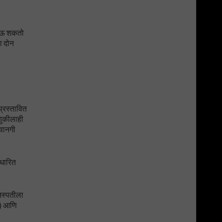
 जाऊ शकतो
ा दोन
प्रस्तावित
वणुकीलाही
रवानगी
आधारित
वनस्पतीला
C) आणि