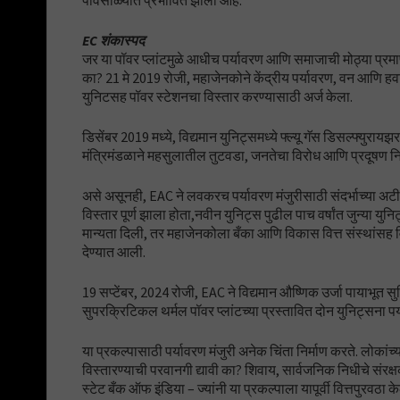
पावसाळ्यात प्रभावित झाली आहे.
EC शंकास्पद
जर या पॉवर प्लांटमुळे आधीच पर्यावरण आणि समाजाची मोठ्या प्रम
का? 21 मे 2019 रोजी, महाजेनकोने केंद्रीय पर्यावरण, वन आणि हवामा
युनिटसह पॉवर स्टेशनचा विस्तार करण्यासाठी अर्ज केला.
डिसेंबर 2019 मध्ये, विद्यमान युनिट्समध्ये फ्ल्यू गॅस डिसल्फ्युराय
मंत्रिमंडळाने महसुलातील तुटवडा, जनतेचा विरोध आणि प्रदूषण न
असे असूनही, EAC ने लवकरच पर्यावरण मंजुरीसाठी संदर्भाच्या अटी व
विस्तार पूर्ण झाला होता,नवीन युनिट्स पुढील पाच वर्षांत जुन्या यु
मान्यता दिली, तर महाजेनकोला बँका आणि विकास वित्त संस्थांसह वि
देण्यात आली.
19 सप्टेंबर, 2024 रोजी, EAC ने विद्यमान औष्णिक उर्जा पायाभूत 
सुपरक्रिटिकल थर्मल पॉवर प्लांटच्या प्रस्तावित दोन युनिट्सना पर्
या प्रकल्पासाठी पर्यावरण मंजुरी अनेक चिंता निर्माण करते. लोकांच्
विस्तारण्याची परवानगी द्यावी का? शिवाय, सार्वजनिक निधीचे संर
स्टेट बँक ऑफ इंडिया – ज्यांनी या प्रकल्पाला यापूर्वी वित्तपुरवठा 