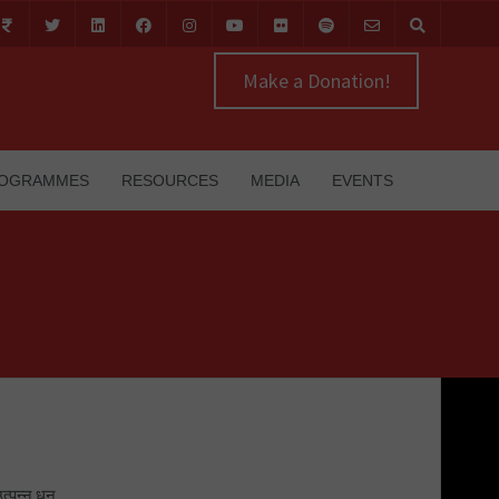
Make a Donation!
OGRAMMES
RESOURCES
MEDIA
EVENTS
उत्पन्न धन