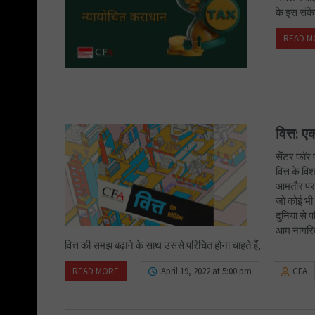
के इस संके
READ M
वित्त: ए
सेंटर फॉर 
वित्त के व
आमतौर पर 
जो कोई भी भ
दुनिया से 
आम नागरिक 
वित्त की समझ बढ़ाने के साथ उससे परिचित होना चाहते हैं,...
READ MORE
April 19, 2022 at 5:00 pm
CFA