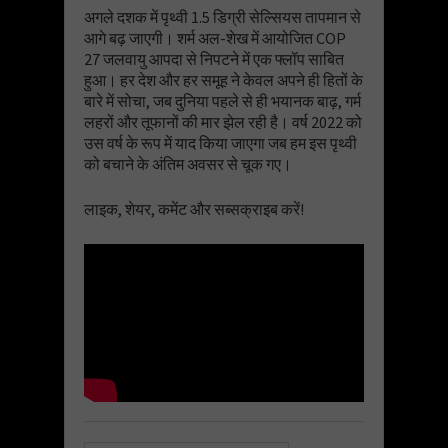
अगले दशक में पृथ्वी 1.5 डिग्री सेल्सियस तापमान से
आगे बढ़ जाएगी। शर्म अल-शेख में आयोजित COP
27 जलवायु आपदा से निपटने में एक फ्लॉप साबित
हुआ। हर देश और हर समूह ने केवल अपने ही हितों के
बारे में सोचा, जब दुनिया पहले से ही भयानक बाढ़, गर्म
लहरों और तूफानों की मार झेल रही है। वर्ष 2022 को
उस वर्ष के रूप में याद किया जाएगा जब हम इस पृथ्वी
को बचाने के अंतिम अवसर से चूक गए।
लाइक, शेयर, कमेंट और सब्सक्राइब करें!