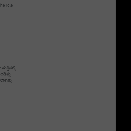
The role
್ತಿನಲ್ಲಿ
ಡಿತ್ತು.
ಗಿತ್ತು.