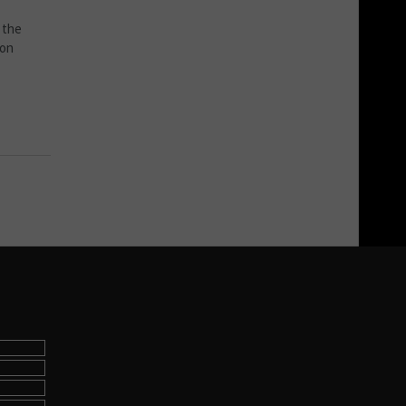
 the
 on