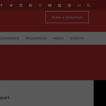
Make a Donation!
OGRAMMES
RESOURCES
MEDIA
EVENTS
eport