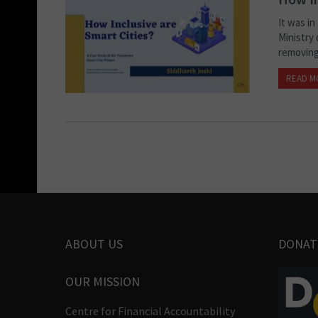
It was i
Ministry 
removing 
READ M
ABOUT US
DONAT
OUR MISSION
Centre for Financial Accountability