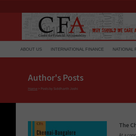
ABOUT US
INTERNATIONAL FINANCE
NATIONAL 
Author's Posts
Home
>
Posts by Siddharth Joshi
The Ch
At a conc