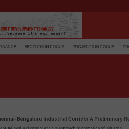
FINANCE
SECTORS IN FOCUS
PROJECTS IN FOCUS
PR
ennai-Bengaluru Industrial Corridor A Preliminary R
eptual level, a cluster or enclave approach to promotion of industrial